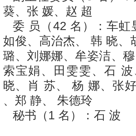
葵、张 媛、赵 超
委 员（42 名）：车
如俊、高治杰、 韩 晓
璐、刘娜娜、牟姿洁、穆
索宝娟、田雯雯、石 波
晓、肖 苏、 杨 娜、
、郑 静、 朱德玲
秘书（1 名）：石 波