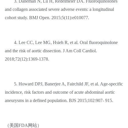
3. Daneman N, Lu H, Redelmeier DA. Fluoroquinolones
and collagen associated severe adverse events: a longitudinal
cohort study. BMJ Open. 2015;5(11):e010077.
4. Lee CC, Lee MG, Hsieh R, et al. Oral fluoroquinolone
and the risk of aortic dissection. J Am Coll Cardiol.
2018;72(12):1369-1378.
5. Howard DPJ, Banerjee A, Fairchild JF, et al. Age-specific
incidence, risk factors and outcome of acute abdominal aortic
aneurysms in a defined population. BJS 2015;102:907- 915.
（美国FDA网站）