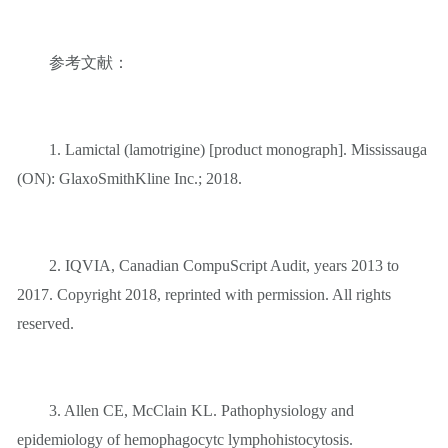
参考文献：
1. Lamictal (lamotrigine) [product monograph]. Mississauga
(ON): GlaxoSmithKline Inc.; 2018.
2. IQVIA, Canadian CompuScript Audit, years 2013 to
2017. Copyright 2018, reprinted with permission. All rights
reserved.
3. Allen CE, McClain KL. Pathophysiology and
epidemiology of hemophagocytc lymphohistocytosis.