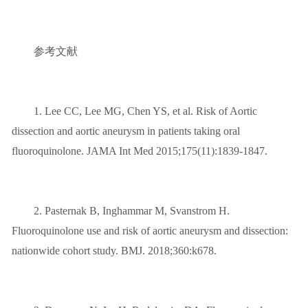
参考文献
1. Lee CC, Lee MG, Chen YS, et al. Risk of Aortic
dissection and aortic aneurysm in patients taking oral
fluoroquinolone. JAMA Int Med 2015;175(11):1839-1847.
2. Pasternak B, Inghammar M, Svanstrom H.
Fluoroquinolone use and risk of aortic aneurysm and dissection:
nationwide cohort study. BMJ. 2018;360:k678.