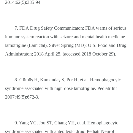
2014;62(5):385-94.
7. FDA Drug Safety Communicaton: FDA warns of serious
immune system reacton with seizure and mental health medicine
lamotrigine (Lamictal). Silver Spring (MD): U.S. Food and Drug
Administraton; 2018 April 25. (accessed 2018 October 29).
8. Gümüş H, Kumandaş S, Per H, et al. Hemophagocytc
syndrome associated with high-dose lamotrigine. Pediatr Int
2007;49(5):672-3.
9. Yang YC, Jou ST, Chang YH, et al. Hemophagocytc
syndrome associated with antepileptc drug. Pediatr Neurol