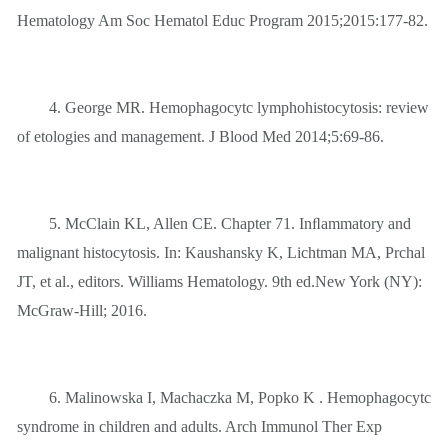
Hematology Am Soc Hematol Educ Program 2015;2015:177-82.
4. George MR. Hemophagocytc lymphohistocytosis: review
of etologies and management. J Blood Med 2014;5:69-86.
5. McClain KL, Allen CE. Chapter 71. Inﬂammatory and
malignant histocytosis. In: Kaushansky K, Lichtman MA, Prchal
JT, et al., editors. Williams Hematology. 9th ed.New York (NY):
McGraw-Hill; 2016.
6. Malinowska I, Machaczka M, Popko K . Hemophagocytc
syndrome in children and adults. Arch Immunol Ther Exp