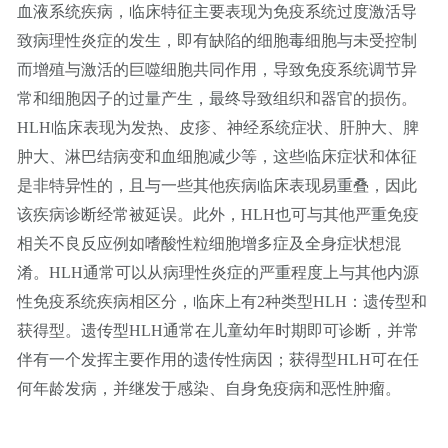
血液系统疾病，临床特征主要表现为免疫系统过度激活导
致病理性炎症的发生，即有缺陷的细胞毒细胞与未受控制
而增殖与激活的巨噬细胞共同作用，导致免疫系统调节异
常和细胞因子的过量产生，最终导致组织和器官的损伤。
HLH临床表现为发热、皮疹、神经系统症状、肝肿大、脾
肿大、淋巴结病变和血细胞减少等，这些临床症状和体征
是非特异性的，且与一些其他疾病临床表现易重叠，因此
该疾病诊断经常被延误。此外，HLH也可与其他严重免疫
相关不良反应例如嗜酸性粒细胞增多症及全身症状想混
淆。HLH通常可以从病理性炎症的严重程度上与其他内源
性免疫系统疾病相区分，临床上有2种类型HLH：遗传型和
获得型。遗传型HLH通常在儿童幼年时期即可诊断，并常
伴有一个发挥主要作用的遗传性病因；获得型HLH可在任
何年龄发病，并继发于感染、自身免疫病和恶性肿瘤。